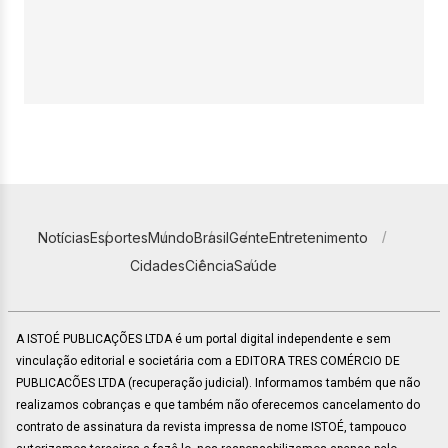
Notícias
Esportes
Mundo
Brasil
Gente
Entretenimento
Cidades
Ciência
Saúde
A ISTOÉ PUBLICAÇÕES LTDA é um portal digital independente e sem
vinculação editorial e societária com a EDITORA TRES COMÉRCIO DE
PUBLICACÕES LTDA (recuperação judicial). Informamos também que não
realizamos cobranças e que também não oferecemos cancelamento do
contrato de assinatura da revista impressa de nome ISTOÉ, tampouco