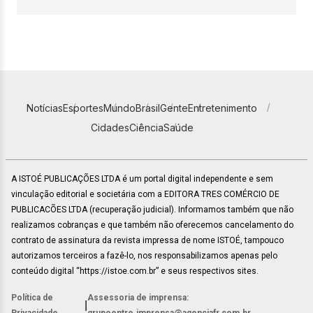
Notícias
Esportes
Mundo
Brasil
Gente
Entretenimento
Cidades
Ciência
Saúde
A ISTOÉ PUBLICAÇÕES LTDA é um portal digital independente e sem
vinculação editorial e societária com a EDITORA TRES COMÉRCIO DE
PUBLICACÕES LTDA (recuperação judicial). Informamos também que não
realizamos cobranças e que também não oferecemos cancelamento do
contrato de assinatura da revista impressa de nome ISTOÉ, tampouco
autorizamos terceiros a fazê-lo, nos responsabilizamos apenas pelo
conteúdo digital “https://istoe.com.br” e seus respectivos sites.
Política de
Assessoria de imprensa:
|