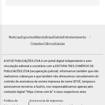
Notícias
Esportes
Mundo
Brasil
Gente
Entretenimento
Cidades
Ciência
Saúde
A ISTOÉ PUBLICAÇÕES LTDA é um portal digital independente e sem
vinculação editorial e societária com a EDITORA TRES COMÉRCIO DE
PUBLICACÕES LTDA (recuperação judicial). Informamos também que não
realizamos cobranças e que também não oferecemos cancelamento do
contrato de assinatura da revista impressa de nome ISTOÉ, tampouco
autorizamos terceiros a fazê-lo, nos responsabilizamos apenas pelo
conteúdo digital “https://istoe.com.br” e seus respectivos sites.
Política de
Assessoria de imprensa:
|