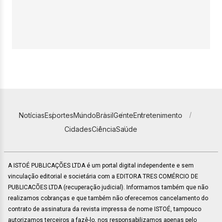
Notícias
Esportes
Mundo
Brasil
Gente
Entretenimento
Cidades
Ciência
Saúde
A ISTOÉ PUBLICAÇÕES LTDA é um portal digital independente e sem
vinculação editorial e societária com a EDITORA TRES COMÉRCIO DE
PUBLICACÕES LTDA (recuperação judicial). Informamos também que não
realizamos cobranças e que também não oferecemos cancelamento do
contrato de assinatura da revista impressa de nome ISTOÉ, tampouco
autorizamos terceiros a fazê-lo, nos responsabilizamos apenas pelo