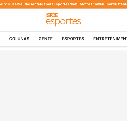
eiro Rural
Saúde
Gente
Planeta
Esportes
Menu
Motorshow
Mulher
Sustent
COLUNAS
GENTE
ESPORTES
ENTRETENIMEN