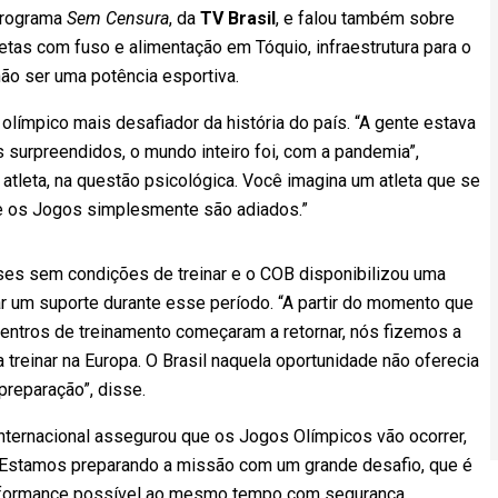
 programa
Sem Censura
, da
TV Brasil
, e falou também sobre
tas com fuso e alimentação em Tóquio, infraestrutura para o
ão ser uma potência esportiva.
 olímpico mais desafiador da história do país. “A gente estava
surpreendidos, o mundo inteiro foi, com a pandemia”,
atleta, na questão psicológica. Você imagina um atleta que se
 e os Jogos simplesmente são adiados.”
eses sem condições de treinar e o COB disponibilizou uma
r um suporte durante esse período. “A partir do momento que
centros de treinamento começaram a retornar, nós fizemos a
treinar na Europa. O Brasil naquela oportunidade não oferecia
preparação”, disse.
nternacional assegurou que os Jogos Olímpicos vão ocorrer,
“Estamos preparando a missão com um grande desafio, que é
performance possível ao mesmo tempo com segurança,