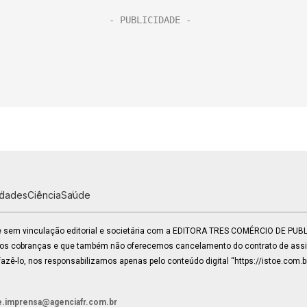
idades
Ciência
Saúde
 e sem vinculação editorial e societária com a EDITORA TRES COMÉRCIO DE PU
mos cobranças e que também não oferecemos cancelamento do contrato de assin
zê-lo, nos responsabilizamos apenas pelo conteúdo digital “https://istoe.com.b
e.imprensa@agenciafr.com.br