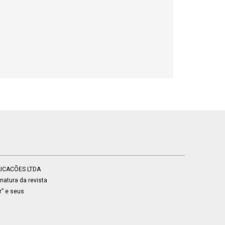
BLICACÕES LTDA
atura da revista
r” e seus