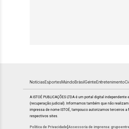
Notícias
Esportes
Mundo
Brasil
Gente
Entretenimento
C
A ISTOÉ PUBLICAÇÕES LTDA é um portal digital independente
(recuperação judicial). Informamos também que não realiza
impressa de nome ISTOÉ, tampouco autorizamos terceiros a fa
respectivos sites.
|
Política de Privacidade
Assessoria de imprensa: grupoentr