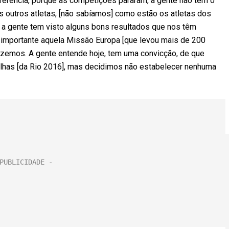
ferência, porque as competições pararam, a gente não tem o
s outros atletas, [não sabíamos] como estão os atletas dos
a gente tem visto alguns bons resultados que nos têm
i importante aquela Missão Europa [que levou mais de 200
fizemos. A gente entende hoje, tem uma convicção, de que
has [da Rio 2016], mas decidimos não estabelecer nenhuma