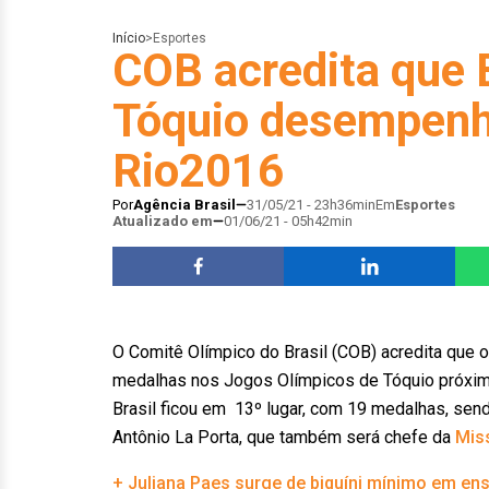
Início
>
Esportes
COB acredita que B
Tóquio desempenho
Rio2016
Por
Agência Brasil
31/05/21 - 23h36min
Em
Esportes
Atualizado em
01/06/21 - 05h42min
O Comitê Olímpico do Brasil (COB) acredita que 
medalhas nos Jogos Olímpicos de Tóquio próxim
Brasil ficou em 13º lugar, com 19 medalhas, sen
Antônio La Porta, que também será chefe da
Mis
+ Juliana Paes surge de biquíni mínimo em en