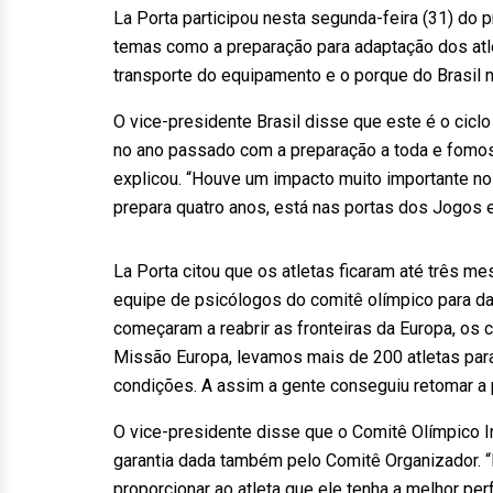
La Porta participou nesta segunda-feira (31) do
temas como a preparação para adaptação dos atle
transporte do equipamento e o porque do Brasil n
O vice-presidente Brasil disse que este é o ciclo
no ano passado com a preparação a toda e fomos 
explicou. “Houve um impacto muito importante no 
prepara quatro anos, está nas portas dos Jogos
La Porta citou que os atletas ficaram até três m
equipe de psicólogos do comitê olímpico para da
começaram a reabrir as fronteiras da Europa, os 
Missão Europa, levamos mais de 200 atletas para 
condições. A assim a gente conseguiu retomar a 
O vice-presidente disse que o Comitê Olímpico I
garantia dada também pelo Comitê Organizador. 
proporcionar ao atleta que ele tenha a melhor 