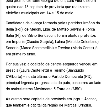
pela premiê da Itália, Giorgia Meloni, saiu vitoriosa em
quatro das 13 capitais de província que realizaram
eleições municipais em 14 e 15 de maio.
Candidatos da aliança formada pelos partidos Irmãos da
Itália (FdI), de Meloni, Liga, de Matteo Salvini, e Força
Itália (FI), de Silvio Berlusconi, foram eleitos prefeitos
em Imperia (Claudio Scajola), Latina (Matilde Celentano),
Sondrio (Marco Scaramellini) e Treviso (Mario Conte) já
em primeiro turno.
Por sua vez, a coalizão de centro-esquerda venceu em
Brescia (Laura Castelletti) e Teramo (Gianguido
D’Alberto) – nesta última, o Partido Democrata (PD),
principal legenda progressista do país, concorreu ao lado
do antissistema Movimento 5 Estrelas (M5S).
As outras sete capitais de província em jogo – Ancona,
que também é capital da região de Marcas, Brindisi,