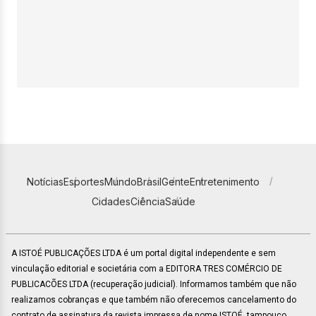
Notícias
Esportes
Mundo
Brasil
Gente
Entretenimento
Cidades
Ciência
Saúde
A ISTOÉ PUBLICAÇÕES LTDA é um portal digital independente e sem
vinculação editorial e societária com a EDITORA TRES COMÉRCIO DE
PUBLICACÕES LTDA (recuperação judicial). Informamos também que não
realizamos cobranças e que também não oferecemos cancelamento do
contrato de assinatura da revista impressa de nome ISTOÉ, tampouco