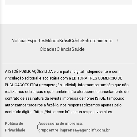
Notícias
Esportes
Mundo
Brasil
Gente
Entretenimento
Cidades
Ciência
Saúde
A ISTOÉ PUBLICAÇÕES LTDA é um portal digital independente e sem
vinculação editorial e societária com a EDITORA TRES COMÉRCIO DE
PUBLICACÕES LTDA (recuperação judicial). Informamos também que não
realizamos cobranças e que também não oferecemos cancelamento do
contrato de assinatura da revista impressa de nome ISTOÉ, tampouco
autorizamos terceiros a fazê-lo, nos responsabilizamos apenas pelo
conteúdo digital “https://istoe.com.br” e seus respectivos sites.
Política de
Assessoria de imprensa:
|
Privacidade
grupoentre.imprensa@agenciafr.com.br