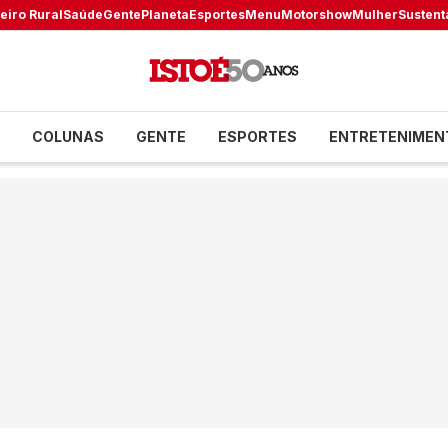
eiro Rural
Saúde
Gente
Planeta
Esportes
Menu
Motorshow
Mulher
Sustent
COLUNAS
GENTE
ESPORTES
ENTRETENIMEN