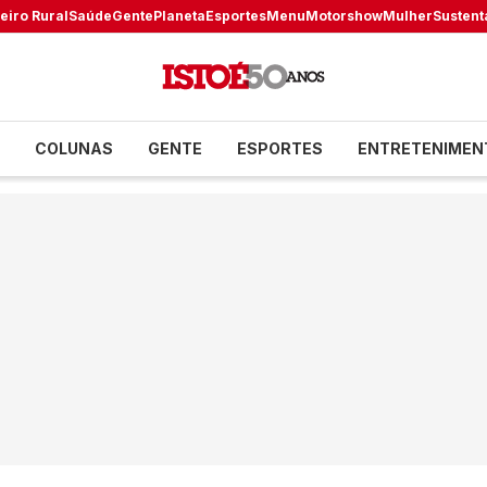
eiro Rural
Saúde
Gente
Planeta
Esportes
Menu
Motorshow
Mulher
Sustent
COLUNAS
GENTE
ESPORTES
ENTRETENIMEN