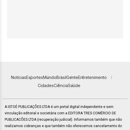
Notícias
Esportes
Mundo
Brasil
Gente
Entretenimento
Cidades
Ciência
Saúde
A ISTOÉ PUBLICAÇÕES LTDA é um portal digital independente e sem
vinculação editorial e societária com a EDITORA TRES COMÉRCIO DE
PUBLICACÕES LTDA (recuperação judicial). Informamos também que não
realizamos cobranças e que também não oferecemos cancelamento do