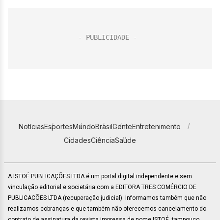
Notícias
Esportes
Mundo
Brasil
Gente
Entretenimento
Cidades
Ciência
Saúde
A ISTOÉ PUBLICAÇÕES LTDA é um portal digital independente e sem
vinculação editorial e societária com a EDITORA TRES COMÉRCIO DE
PUBLICACÕES LTDA (recuperação judicial). Informamos também que não
realizamos cobranças e que também não oferecemos cancelamento do
contrato de assinatura da revista impressa de nome ISTOÉ, tampouco