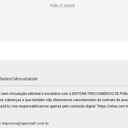
idades
Ciência
Saúde
 e sem vinculação editorial e societária com a EDITORA TRES COMÉRCIO DE PU
mos cobranças e que também não oferecemos cancelamento do contrato de assin
zê-lo, nos responsabilizamos apenas pelo conteúdo digital “https://istoe.com.b
e.imprensa@agenciafr.com.br