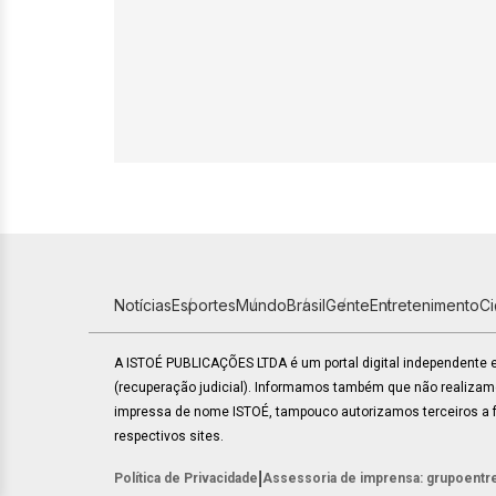
Notícias
Esportes
Mundo
Brasil
Gente
Entretenimento
C
A ISTOÉ PUBLICAÇÕES LTDA é um portal digital independente
(recuperação judicial). Informamos também que não realiza
impressa de nome ISTOÉ, tampouco autorizamos terceiros a fa
respectivos sites.
|
Política de Privacidade
Assessoria de imprensa: grupoentr