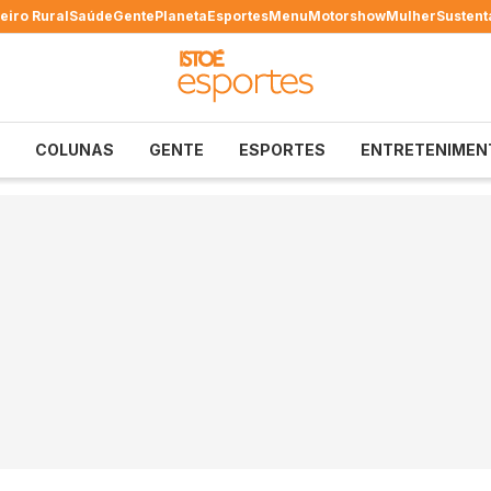
eiro Rural
Saúde
Gente
Planeta
Esportes
Menu
Motorshow
Mulher
Sustent
COLUNAS
GENTE
ESPORTES
ENTRETENIMEN