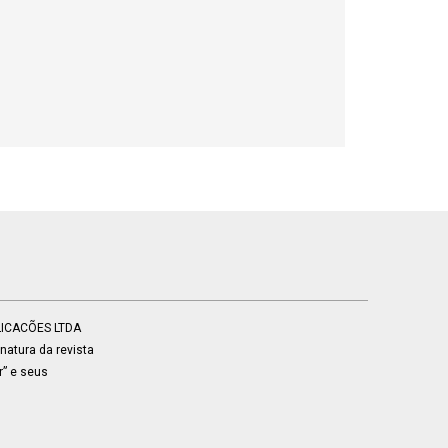
BLICACÕES LTDA
atura da revista
r” e seus