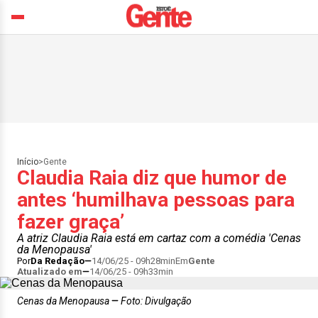
Início
>
Gente
Claudia Raia diz que humor de
antes ‘humilhava pessoas para
fazer graça’
A atriz Claudia Raia está em cartaz com a comédia 'Cenas
da Menopausa'
Por
Da Redação
14/06/25 - 09h28min
Em
Gente
Atualizado em
14/06/25 - 09h33min
Cenas da Menopausa
Foto: Divulgação