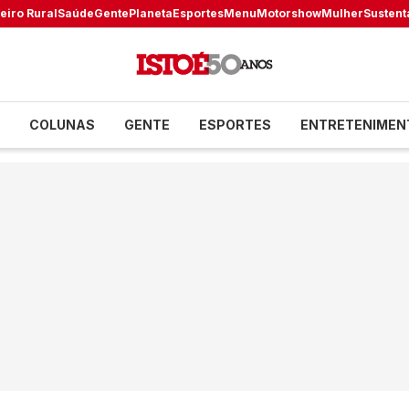
eiro Rural
Saúde
Gente
Planeta
Esportes
Menu
Motorshow
Mulher
Sustent
COLUNAS
GENTE
ESPORTES
ENTRETENIMEN