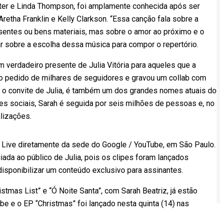
ster e Linda Thompson, foi amplamente conhecida após ser
retha Franklin e Kelly Clarkson. “Essa canção fala sobre a
esentes ou bens materiais, mas sobre o amor ao próximo e o
lar sobre a escolha dessa música para compor o repertório.
m verdadeiro presente de Julia Vitória para aqueles que a
 pedido de milhares de seguidores e gravou um collab com
ou o convite de Julia, é também um dos grandes nomes atuais do
s sociais, Sarah é seguida por seis milhões de pessoas e, no
lizações.
ma Live diretamente da sede do Google / YouTube, em São Paulo.
iada ao público de Julia, pois os clipes foram lançados
isponibilizar um conteúdo exclusivo para assinantes.
stmas List” e “Ó Noite Santa”, com Sarah Beatriz, já estão
e e o EP “Christmas” foi lançado nesta quinta (14) nas