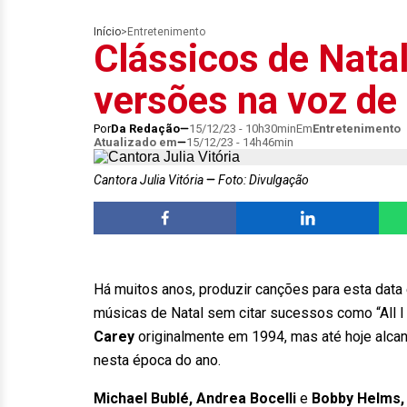
Início
>
Entretenimento
Clássicos de Nata
versões na voz de 
Por
Da Redação
15/12/23 - 10h30min
Em
Entretenimento
Atualizado em
15/12/23 - 14h46min
Cantora Julia Vitória
Foto: Divulgação
Há muitos anos, produzir canções para esta data
músicas de Natal sem citar sucessos como “All I
Carey
originalmente em 1994, mas até hoje alca
nesta época do ano.
Michael Bublé, Andrea Bocelli
e
Bobby Helms,