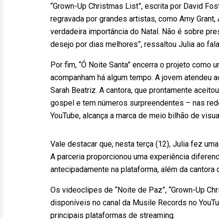
“Grown-Up Christmas List”, escrita por David Fo
regravada por grandes artistas, como Amy Grant, A
verdadeira importância do Natal. Não é sobre pr
desejo por dias melhores”, ressaltou Julia ao fa
Por fim, “Ó Noite Santa” encerra o projeto como u
acompanham há algum tempo. A jovem atendeu ao
Sarah Beatriz. A cantora, que prontamente aceit
gospel e tem números surpreendentes – nas rede
YouTube, alcança a marca de meio bilhão de visua
Vale destacar que, nesta terça (12), Julia fez u
A parceria proporcionou uma experiência diferenc
antecipadamente na plataforma, além da cantora d
Os videoclipes de “Noite de Paz”, “Grown-Up Chri
disponíveis no canal da Musile Records no YouTub
principais plataformas de streaming.