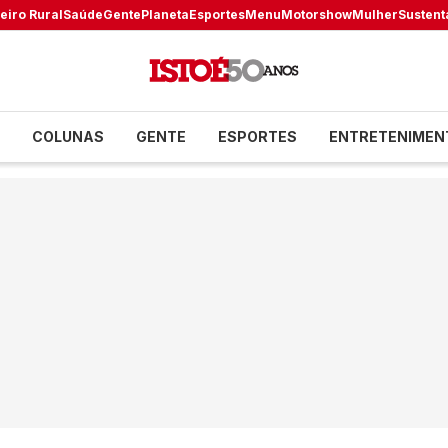
eiro Rural
Saúde
Gente
Planeta
Esportes
Menu
Motorshow
Mulher
Sustent
COLUNAS
GENTE
ESPORTES
ENTRETENIMEN