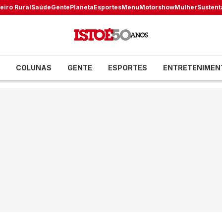
eiro Rural
Saúde
Gente
Planeta
Esportes
Menu
Motorshow
Mulher
Sustent
COLUNAS
GENTE
ESPORTES
ENTRETENIMEN