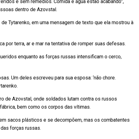
feridos e sem remédios. Comida e água estão acabando”,
essoas dentro de Azovstal.
ido de Tytarenko, em uma mensagem de texto que ela mostrou à
a por terra, ar e mar na tentativa de romper suas defesas.
ridos enquanto as forças russas intensificam o cerco,
as. Um deles escreveu para sua esposa: ‘não chore.
ytarenko.
ro de Azovstal, onde soldados lutam contra os russos
 fábrica, bem como os corpos das vítimas.
s em sacos plásticos e se decompõem, mas os combatentes
das forças russas.