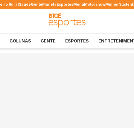
eiro Rural
Saúde
Gente
Planeta
Esportes
Menu
Motorshow
Mulher
Sustent
COLUNAS
GENTE
ESPORTES
ENTRETENIMEN