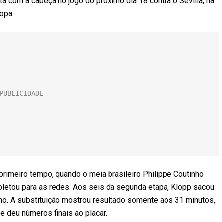
 com a cabeça no jogo do próximo dia 18 contra o Sevilla, na
ropa.
 primeiro tempo, quando o meia brasileiro Philippe Coutinho
mpletou para as redes. Aos seis da segunda etapa, Klopp sacou
ino. A substituição mostrou resultado somente aos 31 minutos,
e deu números finais ao placar.