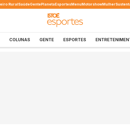
eiro Rural
Saúde
Gente
Planeta
Esportes
Menu
Motorshow
Mulher
Sustent
COLUNAS
GENTE
ESPORTES
ENTRETENIMEN