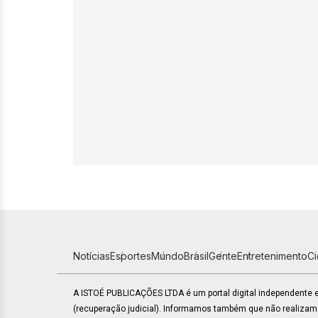
Notícias
Esportes
Mundo
Brasil
Gente
Entretenimento
C
A ISTOÉ PUBLICAÇÕES LTDA é um portal digital independente
(recuperação judicial). Informamos também que não realiza