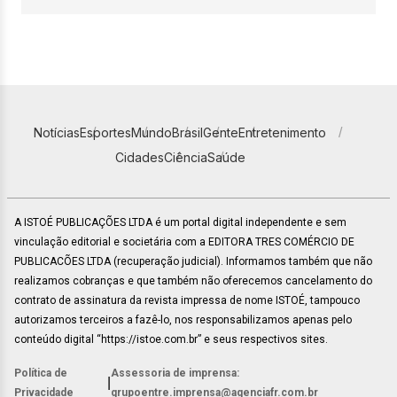
Notícias
Esportes
Mundo
Brasil
Gente
Entretenimento
Cidades
Ciência
Saúde
A ISTOÉ PUBLICAÇÕES LTDA é um portal digital independente e sem
vinculação editorial e societária com a EDITORA TRES COMÉRCIO DE
PUBLICACÕES LTDA (recuperação judicial). Informamos também que não
realizamos cobranças e que também não oferecemos cancelamento do
contrato de assinatura da revista impressa de nome ISTOÉ, tampouco
autorizamos terceiros a fazê-lo, nos responsabilizamos apenas pelo
conteúdo digital “https://istoe.com.br” e seus respectivos sites.
Política de
Assessoria de imprensa:
|
Privacidade
grupoentre.imprensa@agenciafr.com.br