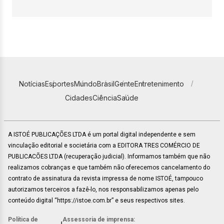
Notícias
Esportes
Mundo
Brasil
Gente
Entretenimento
Cidades
Ciência
Saúde
A ISTOÉ PUBLICAÇÕES LTDA é um portal digital independente e sem
vinculação editorial e societária com a EDITORA TRES COMÉRCIO DE
PUBLICACÕES LTDA (recuperação judicial). Informamos também que não
realizamos cobranças e que também não oferecemos cancelamento do
contrato de assinatura da revista impressa de nome ISTOÉ, tampouco
autorizamos terceiros a fazê-lo, nos responsabilizamos apenas pelo
conteúdo digital “https://istoe.com.br” e seus respectivos sites.
Política de
Assessoria de imprensa: