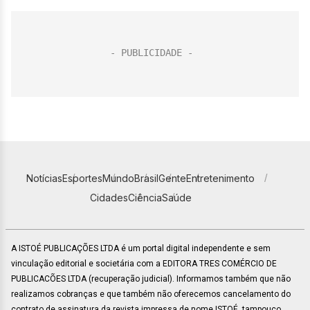
Notícias
Esportes
Mundo
Brasil
Gente
Entretenimento
Cidades
Ciência
Saúde
A ISTOÉ PUBLICAÇÕES LTDA é um portal digital independente e sem
vinculação editorial e societária com a EDITORA TRES COMÉRCIO DE
PUBLICACÕES LTDA (recuperação judicial). Informamos também que não
realizamos cobranças e que também não oferecemos cancelamento do
contrato de assinatura da revista impressa de nome ISTOÉ, tampouco