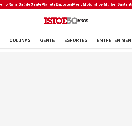
eiro Rural
Saúde
Gente
Planeta
Esportes
Menu
Motorshow
Mulher
Sustent
COLUNAS
GENTE
ESPORTES
ENTRETENIMEN