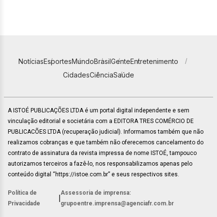
Notícias
Esportes
Mundo
Brasil
Gente
Entretenimento
Cidades
Ciência
Saúde
A ISTOÉ PUBLICAÇÕES LTDA é um portal digital independente e sem
vinculação editorial e societária com a EDITORA TRES COMÉRCIO DE
PUBLICACÕES LTDA (recuperação judicial). Informamos também que não
realizamos cobranças e que também não oferecemos cancelamento do
contrato de assinatura da revista impressa de nome ISTOÉ, tampouco
autorizamos terceiros a fazê-lo, nos responsabilizamos apenas pelo
conteúdo digital “https://istoe.com.br” e seus respectivos sites.
Política de
Assessoria de imprensa:
|
Privacidade
grupoentre.imprensa@agenciafr.com.br