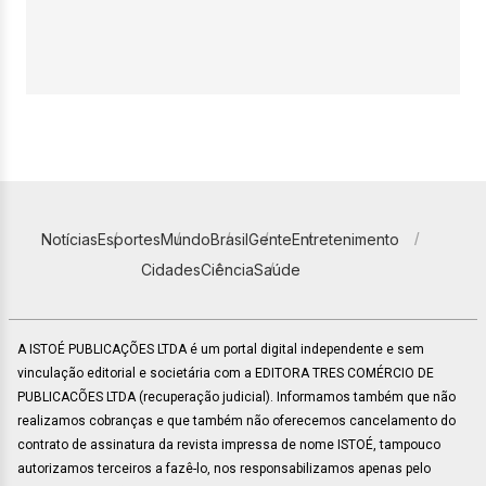
Notícias
Esportes
Mundo
Brasil
Gente
Entretenimento
Cidades
Ciência
Saúde
A ISTOÉ PUBLICAÇÕES LTDA é um portal digital independente e sem
vinculação editorial e societária com a EDITORA TRES COMÉRCIO DE
PUBLICACÕES LTDA (recuperação judicial). Informamos também que não
realizamos cobranças e que também não oferecemos cancelamento do
contrato de assinatura da revista impressa de nome ISTOÉ, tampouco
autorizamos terceiros a fazê-lo, nos responsabilizamos apenas pelo