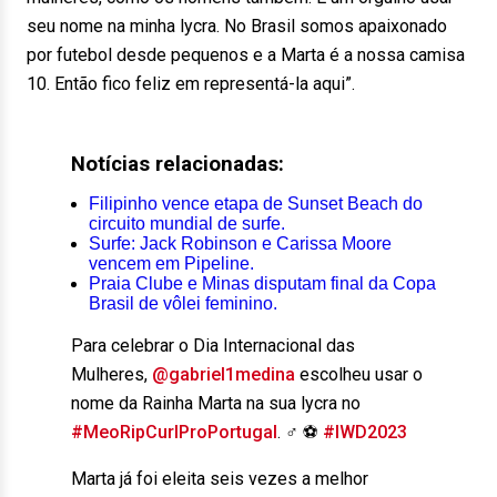
seu nome na minha lycra. No Brasil somos apaixonado
por futebol desde pequenos e a Marta é a nossa camisa
10. Então fico feliz em representá-la aqui”.
Notícias relacionadas:
Filipinho vence etapa de Sunset Beach do
circuito mundial de surfe.
Surfe: Jack Robinson e Carissa Moore
vencem em Pipeline.
Praia Clube e Minas disputam final da Copa
Brasil de vôlei feminino.
Para celebrar o Dia Internacional das
Mulheres,
@gabriel1medina
escolheu usar o
nome da Rainha Marta na sua lycra no
#MeoRipCurlProPortugal
. ‍♂️ ⚽️
#IWD2023
Marta já foi eleita seis vezes a melhor