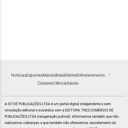
Notícias
Esportes
Mundo
Brasil
Gente
Entretenimento
Cidades
Ciência
Saúde
A ISTOÉ PUBLICAÇÕES LTDA é um portal digital independente e sem
vinculação editorial e societária com a EDITORA TRES COMÉRCIO DE
PUBLICACÕES LTDA (recuperação judicial). Informamos também que não
realizamos cobranças e que também não oferecemos cancelamento do