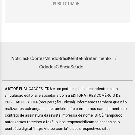
Notícias
Esportes
Mundo
Brasil
Gente
Entretenimento
Cidades
Ciência
Saúde
A ISTOÉ PUBLICAÇÕES LTDA é um portal digital independente e sem
vinculação editorial e societária com a EDITORA TRES COMÉRCIO DE
PUBLICACÕES LTDA (recuperação judicial). Informamos também que não
realizamos cobranças e que também não oferecemos cancelamento do
contrato de assinatura da revista impressa de nome ISTOÉ, tampouco
autorizamos terceiros a fazê-lo, nos responsabilizamos apenas pelo
conteúdo digital “https://istoe.com.br” e seus respectivos sites.