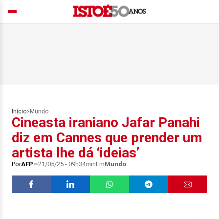
Início
>
Mundo
Cineasta iraniano Jafar Panahi
diz em Cannes que prender um
artista lhe dá ‘ideias’
Por
AFP
21/05/25 - 09h34min
Em
Mundo