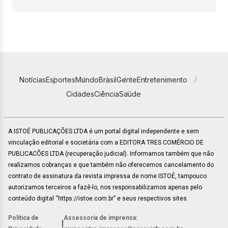
Notícias
Esportes
Mundo
Brasil
Gente
Entretenimento
Cidades
Ciência
Saúde
A ISTOÉ PUBLICAÇÕES LTDA é um portal digital independente e sem
vinculação editorial e societária com a EDITORA TRES COMÉRCIO DE
PUBLICACÕES LTDA (recuperação judicial). Informamos também que não
realizamos cobranças e que também não oferecemos cancelamento do
contrato de assinatura da revista impressa de nome ISTOÉ, tampouco
autorizamos terceiros a fazê-lo, nos responsabilizamos apenas pelo
conteúdo digital “https://istoe.com.br” e seus respectivos sites.
Política de
Assessoria de imprensa:
|