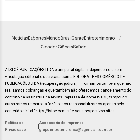
Notícias
Esportes
Mundo
Brasil
Gente
Entretenimento
Cidades
Ciência
Saúde
A ISTOÉ PUBLICAÇÕES LTDA é um portal digital independente e sem
vinculação editorial e societária com a EDITORA TRES COMÉRCIO DE
PUBLICACÕES LTDA (recuperação judicial). Informamos também que não
realizamos cobranças e que também não oferecemos cancelamento do
contrato de assinatura da revista impressa de nome ISTOÉ, tampouco
autorizamos terceiros a fazê-lo, nos responsabilizamos apenas pelo
conteúdo digital “https://istoe.com.br” e seus respectivos sites.
Política de
Assessoria de imprensa:
|
Privacidade
grupoentre.imprensa@agenciafr.com.br