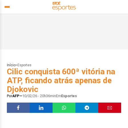
Início
>
Esportes
Cilic conquista 600ª vitória na
ATP, ficando atrás apenas de
Djokovic
Por
AFP
10/02/26 - 20h36min
Em
Esportes