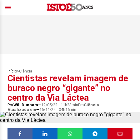
Início
>
Ciência
Cientistas revelam imagem de
buraco negro “gigante” no
centro da Via Láctea
Por
Will Dunham
12/05/22 - 11h23min
Em
Ciência
Atualizado em
16/11/24 - 04h16min