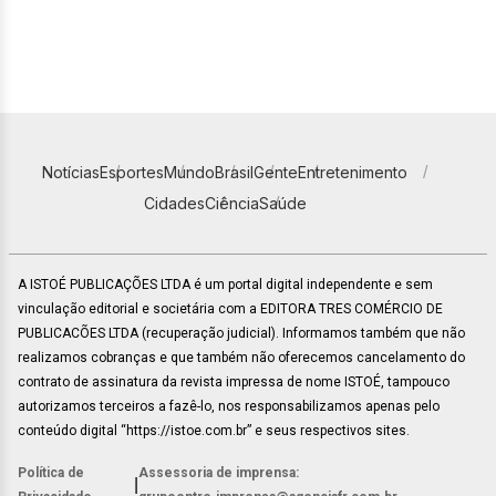
Notícias
Esportes
Mundo
Brasil
Gente
Entretenimento
Cidades
Ciência
Saúde
A ISTOÉ PUBLICAÇÕES LTDA é um portal digital independente e sem
vinculação editorial e societária com a EDITORA TRES COMÉRCIO DE
PUBLICACÕES LTDA (recuperação judicial). Informamos também que não
realizamos cobranças e que também não oferecemos cancelamento do
contrato de assinatura da revista impressa de nome ISTOÉ, tampouco
autorizamos terceiros a fazê-lo, nos responsabilizamos apenas pelo
conteúdo digital “https://istoe.com.br” e seus respectivos sites.
Política de
Assessoria de imprensa:
|