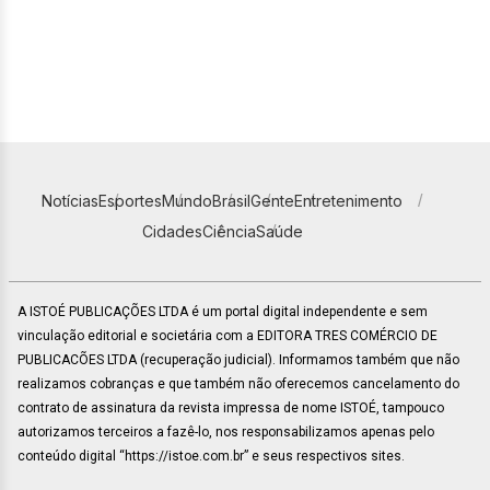
Notícias
Esportes
Mundo
Brasil
Gente
Entretenimento
Cidades
Ciência
Saúde
A ISTOÉ PUBLICAÇÕES LTDA é um portal digital independente e sem
vinculação editorial e societária com a EDITORA TRES COMÉRCIO DE
PUBLICACÕES LTDA (recuperação judicial). Informamos também que não
realizamos cobranças e que também não oferecemos cancelamento do
contrato de assinatura da revista impressa de nome ISTOÉ, tampouco
autorizamos terceiros a fazê-lo, nos responsabilizamos apenas pelo
conteúdo digital “https://istoe.com.br” e seus respectivos sites.