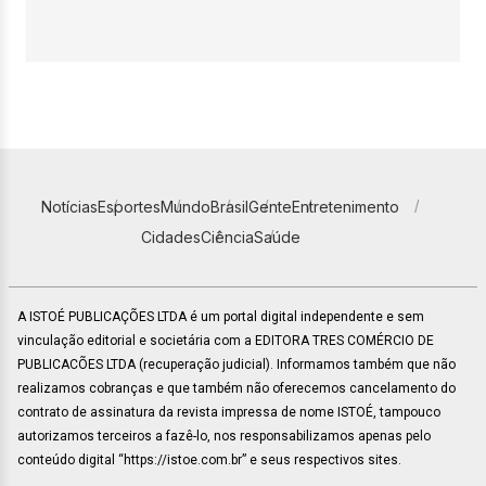
Notícias
Esportes
Mundo
Brasil
Gente
Entretenimento
Cidades
Ciência
Saúde
A ISTOÉ PUBLICAÇÕES LTDA é um portal digital independente e sem
vinculação editorial e societária com a EDITORA TRES COMÉRCIO DE
PUBLICACÕES LTDA (recuperação judicial). Informamos também que não
realizamos cobranças e que também não oferecemos cancelamento do
contrato de assinatura da revista impressa de nome ISTOÉ, tampouco
autorizamos terceiros a fazê-lo, nos responsabilizamos apenas pelo
conteúdo digital “https://istoe.com.br” e seus respectivos sites.