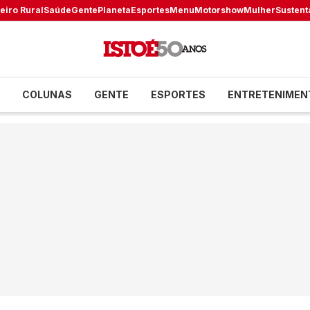
eiro Rural
Saúde
Gente
Planeta
Esportes
Menu
Motorshow
Mulher
Sustent
COLUNAS
GENTE
ESPORTES
ENTRETENIMEN