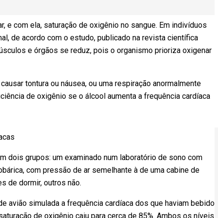
ar, e com ela, saturação de oxigênio no sangue. Em indivíduos
al, de acordo com o estudo, publicado na revista científica
úsculos e órgãos se reduz, pois o organismo prioriza oxigenar
causar tontura ou náusea, ou uma respiração anormalmente
ciência de oxigênio se o álcool aumenta a frequência cardíaca
íacas
 em dois grupos: um examinado num laboratório de sono com
obárica, com pressão de ar semelhante à de uma cabine de
es de dormir, outros não.
de avião simulada a frequência cardíaca dos que haviam bebido
 saturação de oxigênio caiu para cerca de 85%. Ambos os níveis