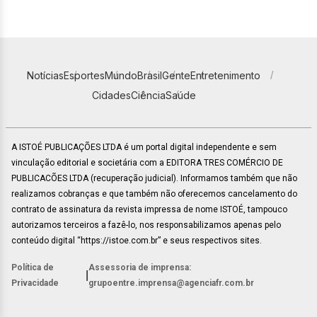
Notícias
Esportes
Mundo
Brasil
Gente
Entretenimento
Cidades
Ciência
Saúde
A ISTOÉ PUBLICAÇÕES LTDA é um portal digital independente e sem
vinculação editorial e societária com a EDITORA TRES COMÉRCIO DE
PUBLICACÕES LTDA (recuperação judicial). Informamos também que não
realizamos cobranças e que também não oferecemos cancelamento do
contrato de assinatura da revista impressa de nome ISTOÉ, tampouco
autorizamos terceiros a fazê-lo, nos responsabilizamos apenas pelo
conteúdo digital “https://istoe.com.br” e seus respectivos sites.
Política de
Assessoria de imprensa:
|
Privacidade
grupoentre.imprensa@agenciafr.com.br