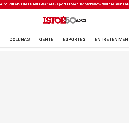
eiro Rural
Saúde
Gente
Planeta
Esportes
Menu
Motorshow
Mulher
Sustent
COLUNAS
GENTE
ESPORTES
ENTRETENIMEN