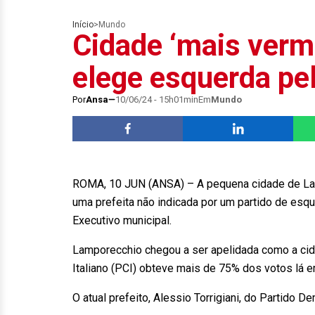
Início
>
Mundo
Cidade ‘mais verme
elege esquerda pel
Por
Ansa
10/06/24 - 15h01min
Em
Mundo
ROMA, 10 JUN (ANSA) – A pequena cidade de Lamp
uma prefeita não indicada por um partido de esq
Executivo municipal.
Lamporecchio chegou a ser apelidada como a cida
Italiano (PCI) obteve mais de 75% dos votos lá
O atual prefeito, Alessio Torrigiani, do Partido