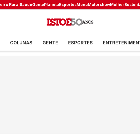
eiro Rural
Saúde
Gente
Planeta
Esportes
Menu
Motorshow
Mulher
Sustent
COLUNAS
GENTE
ESPORTES
ENTRETENIMEN