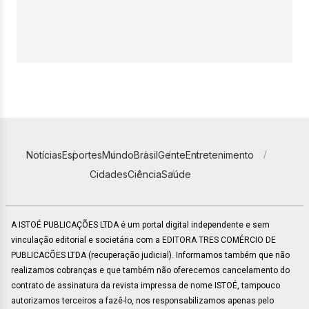
Notícias
Esportes
Mundo
Brasil
Gente
Entretenimento
Cidades
Ciência
Saúde
A ISTOÉ PUBLICAÇÕES LTDA é um portal digital independente e sem
vinculação editorial e societária com a EDITORA TRES COMÉRCIO DE
PUBLICACÕES LTDA (recuperação judicial). Informamos também que não
realizamos cobranças e que também não oferecemos cancelamento do
contrato de assinatura da revista impressa de nome ISTOÉ, tampouco
autorizamos terceiros a fazê-lo, nos responsabilizamos apenas pelo