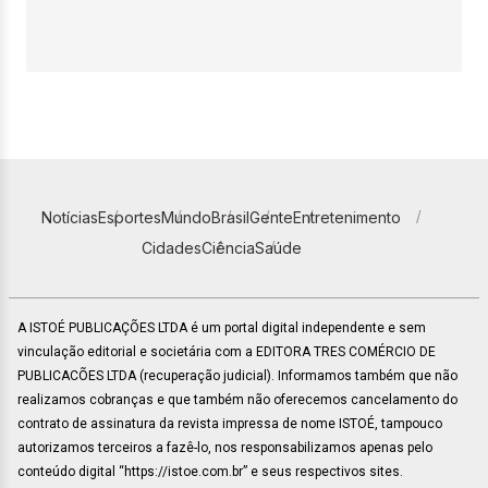
Notícias
Esportes
Mundo
Brasil
Gente
Entretenimento
Cidades
Ciência
Saúde
A ISTOÉ PUBLICAÇÕES LTDA é um portal digital independente e sem
vinculação editorial e societária com a EDITORA TRES COMÉRCIO DE
PUBLICACÕES LTDA (recuperação judicial). Informamos também que não
realizamos cobranças e que também não oferecemos cancelamento do
contrato de assinatura da revista impressa de nome ISTOÉ, tampouco
autorizamos terceiros a fazê-lo, nos responsabilizamos apenas pelo
conteúdo digital “https://istoe.com.br” e seus respectivos sites.