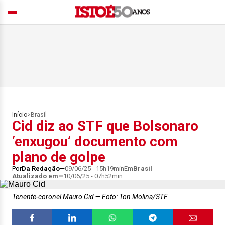
Início
>
Brasil
Cid diz ao STF que Bolsonaro
‘enxugou’ documento com
plano de golpe
Por
Da Redação
09/06/25 - 15h19min
Em
Brasil
Atualizado em
10/06/25 - 07h52min
Tenente-coronel Mauro Cid
Foto: Ton Molina/STF