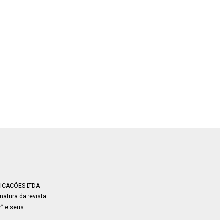
BLICACÕES LTDA
atura da revista
r” e seus