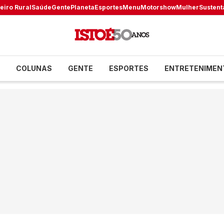
eiro Rural
Saúde
Gente
Planeta
Esportes
Menu
Motorshow
Mulher
Sustent
COLUNAS
GENTE
ESPORTES
ENTRETENIMEN