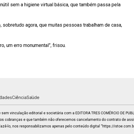
inútil sem a higiene virtual básica, que também passa pela
, sobretudo agora, que muitas pessoas trabalham de casa,
ro, um erro monumental”, frisou.
idades
Ciência
Saúde
 e sem vinculação editorial e societária com a EDITORA TRES COMÉRCIO DE PU
mos cobranças e que também não oferecemos cancelamento do contrato de assin
zê-lo, nos responsabilizamos apenas pelo conteúdo digital “https://istoe.com.b