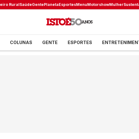
eiro Rural
Saúde
Gente
Planeta
Esportes
Menu
Motorshow
Mulher
Sustent
COLUNAS
GENTE
ESPORTES
ENTRETENIMEN