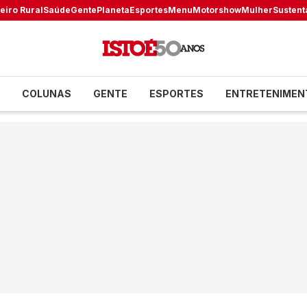
eiro Rural
Saúde
Gente
Planeta
Esportes
Menu
Motorshow
Mulher
Sustent
COLUNAS
GENTE
ESPORTES
ENTRETENIMEN