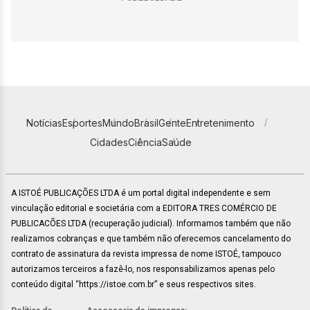
Notícias
Esportes
Mundo
Brasil
Gente
Entretenimento
Cidades
Ciência
Saúde
A ISTOÉ PUBLICAÇÕES LTDA é um portal digital independente e sem
vinculação editorial e societária com a EDITORA TRES COMÉRCIO DE
PUBLICACÕES LTDA (recuperação judicial). Informamos também que não
realizamos cobranças e que também não oferecemos cancelamento do
contrato de assinatura da revista impressa de nome ISTOÉ, tampouco
autorizamos terceiros a fazê-lo, nos responsabilizamos apenas pelo
conteúdo digital “https://istoe.com.br” e seus respectivos sites.