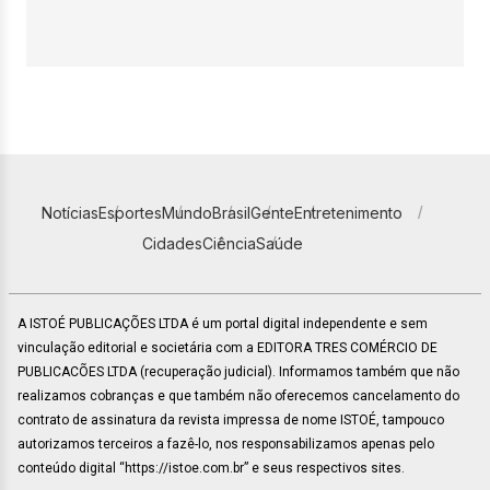
Notícias
Esportes
Mundo
Brasil
Gente
Entretenimento
Cidades
Ciência
Saúde
A ISTOÉ PUBLICAÇÕES LTDA é um portal digital independente e sem
vinculação editorial e societária com a EDITORA TRES COMÉRCIO DE
PUBLICACÕES LTDA (recuperação judicial). Informamos também que não
realizamos cobranças e que também não oferecemos cancelamento do
contrato de assinatura da revista impressa de nome ISTOÉ, tampouco
autorizamos terceiros a fazê-lo, nos responsabilizamos apenas pelo
conteúdo digital “https://istoe.com.br” e seus respectivos sites.