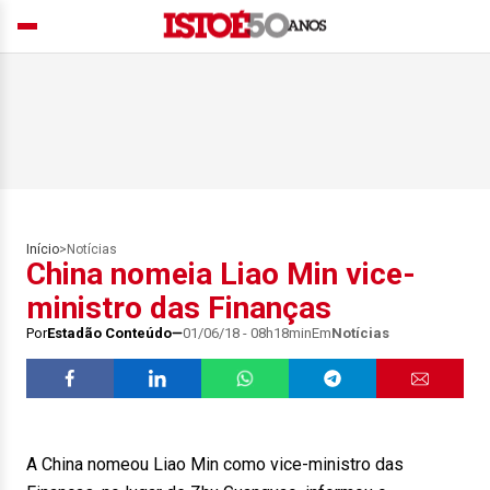
Início
>
Notícias
China nomeia Liao Min vice-
ministro das Finanças
Por
Estadão Conteúdo
01/06/18 - 08h18min
Em
Notícias
A China nomeou Liao Min como vice-ministro das