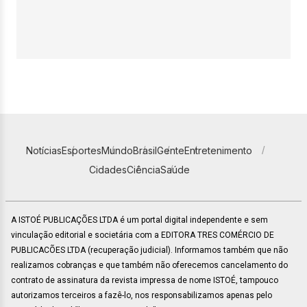
Notícias
Esportes
Mundo
Brasil
Gente
Entretenimento
Cidades
Ciência
Saúde
A ISTOÉ PUBLICAÇÕES LTDA é um portal digital independente e sem
vinculação editorial e societária com a EDITORA TRES COMÉRCIO DE
PUBLICACÕES LTDA (recuperação judicial). Informamos também que não
realizamos cobranças e que também não oferecemos cancelamento do
contrato de assinatura da revista impressa de nome ISTOÉ, tampouco
autorizamos terceiros a fazê-lo, nos responsabilizamos apenas pelo