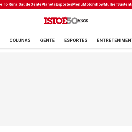
eiro Rural
Saúde
Gente
Planeta
Esportes
Menu
Motorshow
Mulher
Sustent
COLUNAS
GENTE
ESPORTES
ENTRETENIMEN