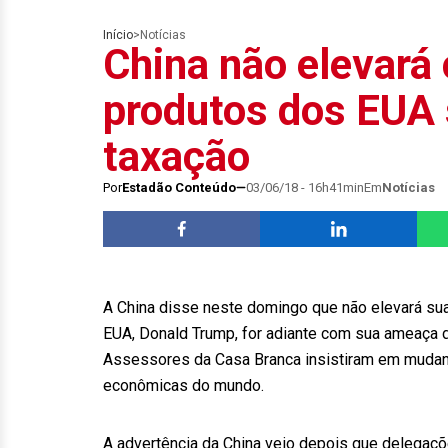
Início
>
Notícias
China não elevará
produtos dos EUA 
taxação
Por
Estadão Conteúdo
03/06/18 - 16h41min
Em
Notícias
A China disse neste domingo que não elevará su
EUA, Donald Trump, for adiante com sua ameaça d
Assessores da Casa Branca insistiram em mudan
econômicas do mundo.
A advertência da China veio depois que delegaçõ