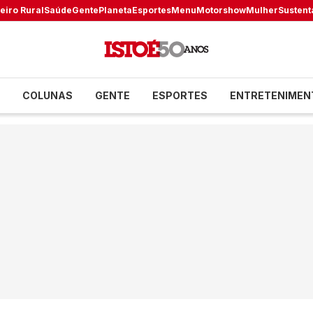
eiro Rural
Saúde
Gente
Planeta
Esportes
Menu
Motorshow
Mulher
Sustent
COLUNAS
GENTE
ESPORTES
ENTRETENIMEN