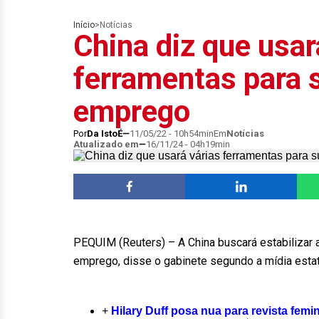
Início
>
Notícias
China diz que usar
ferramentas para 
emprego
Por
Da IstoÉ
11/05/22 - 10h54min
Em
Notícias
Atualizado em
16/11/24 - 04h19min
PEQUIM (Reuters) – A China buscará estabilizar 
emprego, disse o gabinete segundo a mídia estata
+
Hilary Duff posa nua para revista femi