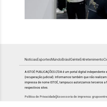
Notícias
Esportes
Mundo
Brasil
Gente
Entretenimento
C
A ISTOÉ PUBLICAÇÕES LTDA é um portal digital independente
(recuperação judicial). Informamos também que não realiza
impressa de nome ISTOÉ, tampouco autorizamos terceiros a fa
respectivos sites.
|
Política de Privacidade
Assessoria de imprensa: grupoentr