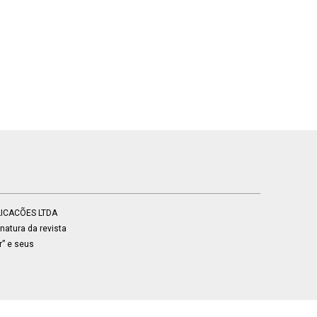
BLICACÕES LTDA
atura da revista
r” e seus