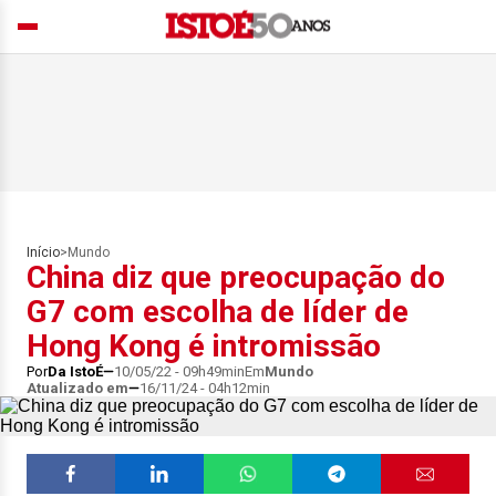
Início
>
Mundo
China diz que preocupação do
G7 com escolha de líder de
Hong Kong é intromissão
Por
Da IstoÉ
10/05/22 - 09h49min
Em
Mundo
Atualizado em
16/11/24 - 04h12min