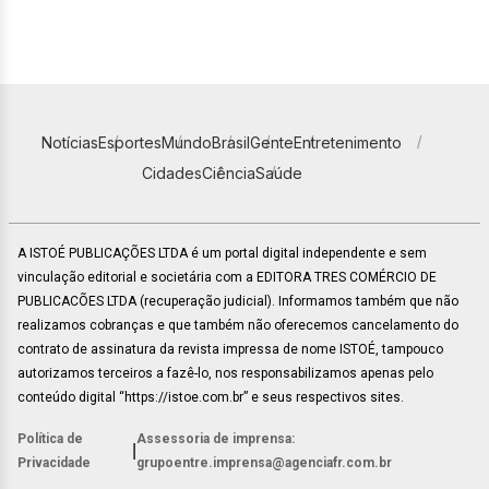
Notícias
Esportes
Mundo
Brasil
Gente
Entretenimento
Cidades
Ciência
Saúde
A ISTOÉ PUBLICAÇÕES LTDA é um portal digital independente e sem
vinculação editorial e societária com a EDITORA TRES COMÉRCIO DE
PUBLICACÕES LTDA (recuperação judicial). Informamos também que não
realizamos cobranças e que também não oferecemos cancelamento do
contrato de assinatura da revista impressa de nome ISTOÉ, tampouco
autorizamos terceiros a fazê-lo, nos responsabilizamos apenas pelo
conteúdo digital “https://istoe.com.br” e seus respectivos sites.
Política de
Assessoria de imprensa:
|
Privacidade
grupoentre.imprensa@agenciafr.com.br