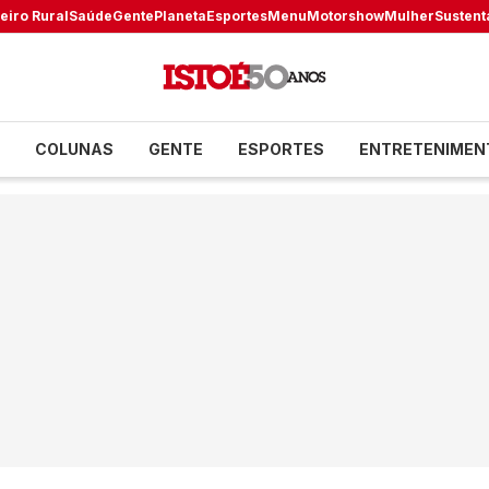
eiro Rural
Saúde
Gente
Planeta
Esportes
Menu
Motorshow
Mulher
Sustent
COLUNAS
GENTE
ESPORTES
ENTRETENIMEN