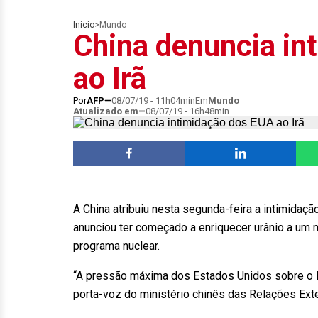
Início
>
Mundo
China denuncia in
ao Irã
Por
AFP
08/07/19 - 11h04min
Em
Mundo
Atualizado em
08/07/19 - 16h48min
A China atribuiu nesta segunda-feira a intimidaç
anunciou ter começado a enriquecer urânio a um n
programa nuclear.
“A pressão máxima dos Estados Unidos sobre o Irã
porta-voz do ministério chinês das Relações Exte