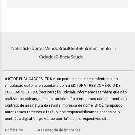
Notícias
Esportes
Mundo
Brasil
Gente
Entretenimento
Cidades
Ciência
Saúde
A ISTOÉ PUBLICAÇÕES LTDA é um portal digital independente e sem
vinculação editorial e societária com a EDITORA TRES COMÉRCIO DE
PUBLICACÕES LTDA (recuperação judicial). Informamos também que não
realizamos cobranças e que também não oferecemos cancelamento do
contrato de assinatura da revista impressa de nome ISTOÉ, tampouco
autorizamos terceiros a fazê-lo, nos responsabilizamos apenas pelo
conteúdo digital “https://istoe.com.br” e seus respectivos sites.
Política de
Assessoria de imprensa:
|